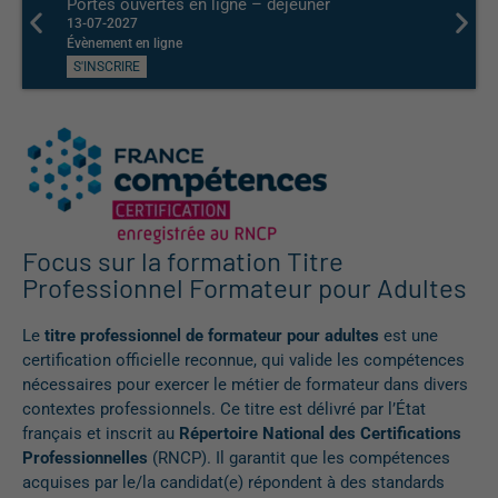
Portes ouvertes en ligne – déjeuner
Porte
13-07-2027
29-06-
Évènement en ligne
Évènem
S'INSCRIRE
S'INS
Focus sur la formation Titre
Professionnel Formateur pour Adultes
Le
titre professionnel de formateur pour adultes
est une
certification officielle
reconnue, qui valide les
compétences
nécessaires pour exercer le métier de formateur dans divers
contextes professionnels. Ce titre est délivré par l’État
français et inscrit au
Répertoire National des Certifications
Professionnelles
(RNCP)
. Il garantit
que les compétences
acquises par le
/la
candidat
(e)
répondent à des standards