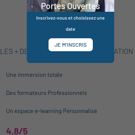
Portes Ouvertes
Inscrivez-vous et choisissez une
date
JE M'INSCRIS
LES + DE LA FORMATION MHD FORMATION
1
Une immersion totale
2
Des formateurs Professionnels
3
Un espace e-learning Personnalisé
4,8/5