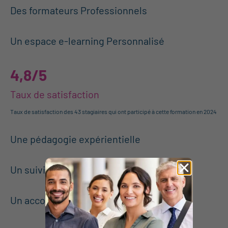
2
Des formateurs Professionnels
3
Un espace e-learning Personnalisé
4,8/5
Taux de satisfaction
Taux de satisfaction des 43 stagiaires qui ont participé à cette formation en 2024
4
Une pédagogie expérientielle
5
Un suivi personnalisé
6
Un accompagnement à l’entreprenariat