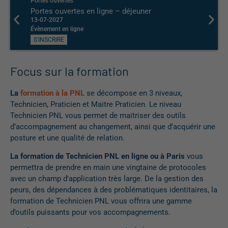
Portes ouvertes
Portes 
Portes ouvertes en ligne – déjeuner
Porte
13-07-2027
29-06-
Évènement en ligne
Évènem
S'INSCRIRE
S'INS
Focus sur la formation
La
formation à la PNL
se décompose en 3 niveaux,
Technicien, Praticien et Maitre Praticien. Le niveau
Technicien PNL vous permet de maitriser des outils
d’accompagnement au changement, ainsi que d’acquérir une
posture et une qualité de relation.
La formation de Technicien PNL en ligne ou à Paris
vous
permettra de prendre en main une vingtaine de protocoles
avec un champ d’application très large. De la gestion des
peurs, des dépendances à des problématiques identitaires, la
formation de Technicien PNL vous offrira une gamme
d’outils puissants pour vos accompagnements.