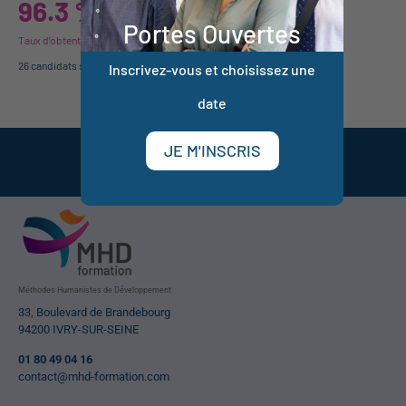
96.3 %
Portes Ouvertes
Taux d’obtention
26 candidats sur 77 ont validé le niveau Technicien PNL en 2024
Inscrivez-vous et choisissez une
date
JE M'INSCRIS
Etre rappelé
Prendre RDV
Méthodes Humanistes de Développement
33, Boulevard de Brandebourg
94200 IVRY-SUR-SEINE
01 80 49 04 16
contact@mhd-formation.com