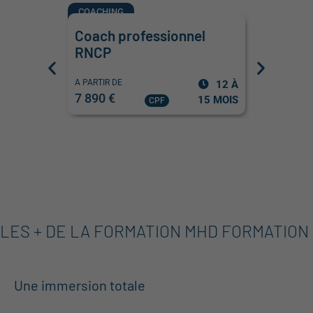
COACHING
FORMATEU
Coach professionnel
Formate
RNCP
pour ad
A PARTIR DE
A PARTIR DE
12 À
7 890 €
3 890 €
15 MOIS
CPF
LES + DE LA FORMATION MHD FORMATION
1
Une immersion totale