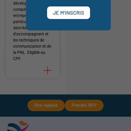
développement de
compétences en
JE M'INSCRIS
entreprise et chez les
particuliers ; en
abordant la posture
d’accompagnant et
les techniques de
communication et de
la PNL. Eligible au
CPF.
+
Etre rappelé
Prendre RDV