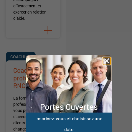
efficacement et
exercer en relation
d’aide.
+
COACHING
Coach
professionnel
RNCP
La formation coach
Portes Ouvertes
professionnel RNCP
vous permet
d’accompagner vos
Inscrivez-vous et choisissez une
clients dans le
date
changement et le