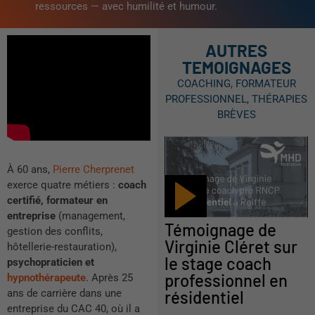
ressources — avec humilité et humour.
AUTRES
TEMOIGNAGES
COACHING
,
FORMATEUR
PROFESSIONNEL
,
THÉRAPIES
BRÈVES
À 60 ans,
Pierre Cherprenet
exerce quatre métiers :
coach
certifié, formateur en
entreprise
(management,
Témoignage de
gestion des conflits,
Virginie Cléret sur
hôtellerie-restauration),
le stage coach
psychopraticien et
professionnel en
hypnothérapeute
. Après 25
résidentiel
ans de carrière dans une
entreprise du CAC 40, où il a