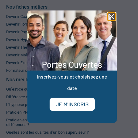
Nos fiches métiers
Devenir Coach de vie
Devenir Formateur pour adultes
Devenir Psychopraticien
Devenir Hypnothérapeute
Devenir Thérapeute en relation d’aide
Devenir Maître Praticien en thérapies brèves
Portes Ouvertes
Devenir Executive Coach
Formateur coach, une double compétence
Inscrivez-vous et choisissez une
Nos meilleurs articles
date
Qu’est-ce qu’un Psychopraticien ?
Différence entre Psychopraticien et Psychologue
JE M'INSCRIS
L’hypnose pour retrouver la mémoire
Praticien PNL, quelle définition ?
Praticien en relation d’aide et praticien en thérapie brève, quelles
différences ?
Quelles sont les qualités d’un bon superviseur ?