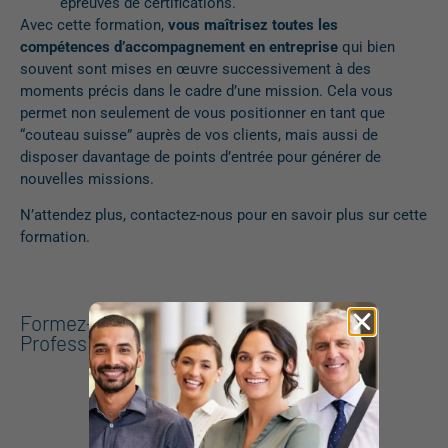
épreuves de certifications.
Avec cette formation,
vous maîtrisez toutes les
compétences d’accompagnement en entreprise
qui bien
souvent sont mises en œuvre successivement à des
moments précis dans le cadre d’une mission. Cela vous
permet non seulement de vous positionner en tant que
“couteau suisse” auprès de vos clients, mais aussi de
disposer davantage de points d’entrée pour générer de
nouvelles missions.
N’attendez plus, contactez-nous pour en savoir plus sur cette
formation.
Formez-vous pour devenir Coach
Professionnel RNCP