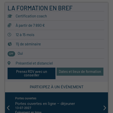
LA FORMATION EN BREF
Certification coach
À partir de 7 890 €
12 à 15 mois
11j de séminaire
Oui
CPF
Présentiel et distanciel
Prenez RDV avec un
Dates et lieux de formation
conseiller
PARTICIPEZ À UN ÉVÉNEMENT
Portes ouvertes
Portes 
Portes ouvertes en ligne – déjeuner
Porte
13-07-2027
29-06-
Évènement en ligne
Évènem