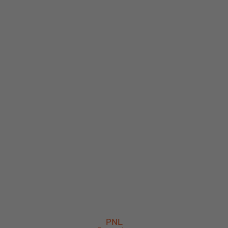
SPÉCIALISATIONS
THÉRAPIES BRÈVES ET
PSYCHOPRATICIEN
PNL