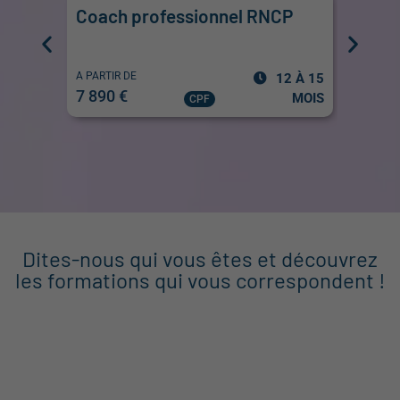
Coach professionnel RNCP
Forma
adult
A PARTIR DE
A PARTIR
12 À 15
7 890 €
3 890 
MOIS
CPF
Dites-nous qui vous êtes et découvrez
les formations qui vous correspondent !
Vous êtes