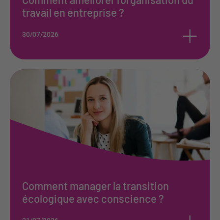
travail en entreprise ?
+
30/07/2026
Comment manager la transition
écologique avec conscience ?
+