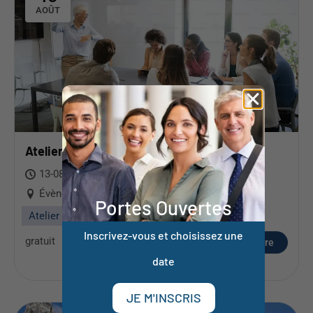
AOÛT
Atelier immersif « Compétences coach »
13-08-2026
Évènement en ligne
Portes Ouvertes
Atelier immersif
Inscrivez-vous et choisissez une
gratuit
S'inscrire
date
JE M'INSCRIS