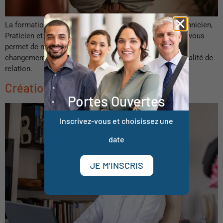
La formation à la PNL se décompose en 3 niveaux, Technicien,
Praticien et Maitre Praticien. Le niveau Technicien PNL vous
permet de maitriser des outils d’accompagnement au
changement, ainsi que d’acquérir une posture et une qualité de
relation.
Création d’activité
Portes Ouvertes
Inscrivez-vous et choisissez une
date
JE M'INSCRIS