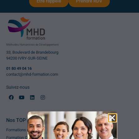
Etre rappelé
Prendre RDV
Méthodes Humanistes de Développement
33, Boulevard de Brandebourg
94200 IVRY-SUR-SEINE
01 80 49 04 16
contact@mhd-formation.com
Suivez-nous
Nos TOP formations
Formations en Management & Leadership
Formation Coach Professionnel certifié RNCP