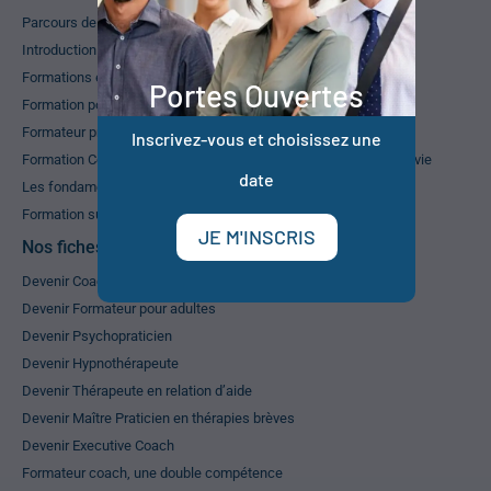
Parcours de formations PNL
Introduction à l’approche systémique
Formations en thérapies brèves
Portes Ouvertes
Formation pour devenir hypnopraticien
Formateur professionnel pour adultes RNCP
Inscrivez-vous et choisissez une
Formation Coaching Développement Personnel ou Coaching de vie
date
Les fondamentaux de la relation d’aide
Formation superviseur
JE M'INSCRIS
Nos fiches métiers
Devenir Coach de vie
Devenir Formateur pour adultes
Devenir Psychopraticien
Devenir Hypnothérapeute
Devenir Thérapeute en relation d’aide
Devenir Maître Praticien en thérapies brèves
Devenir Executive Coach
Formateur coach, une double compétence