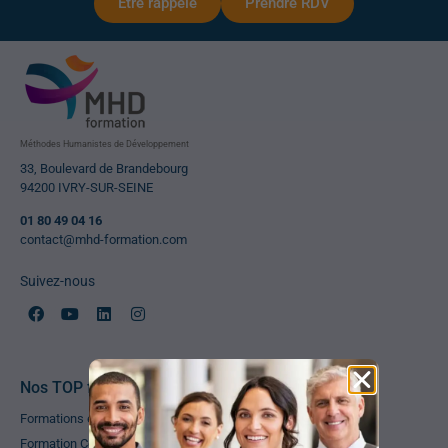
Etre rappelé
Prendre RDV
Méthodes Humanistes de Développement
33, Boulevard de Brandebourg
94200 IVRY-SUR-SEINE
01 80 49 04 16
contact@mhd-formation.com
Suivez-nous
Nos TOP formations
Formations en Management & Leadership
Formation Coach Professionnel certifié RNCP