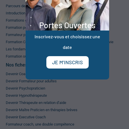
Parcours de formations PNL
Introduction à l’approche systémique
Formations en thérapies brèves
Portes Ouvertes
Formation pour devenir hypnopraticien
Formateur professionnel pour adultes RNCP
Inscrivez-vous et choisissez une
Formation Coaching Développement Personnel ou Coaching de vie
date
Les fondamentaux de la relation d’aide
Formation superviseur
JE M'INSCRIS
Nos fiches métiers
Devenir Coach de vie
Devenir Formateur pour adultes
Devenir Psychopraticien
Devenir Hypnothérapeute
Devenir Thérapeute en relation d’aide
Devenir Maître Praticien en thérapies brèves
Devenir Executive Coach
Formateur coach, une double compétence