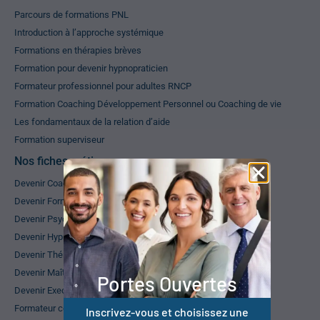
Parcours de formations PNL
Introduction à l’approche systémique
Formations en thérapies brèves
Formation pour devenir hypnopraticien
Formateur professionnel pour adultes RNCP
Formation Coaching Développement Personnel ou Coaching de vie
Les fondamentaux de la relation d’aide
Formation superviseur
Nos fiches métiers
Devenir Coach de vie
Devenir Formateur pour adultes
Devenir Psychopraticien
Devenir Hypnothérapeute
Devenir Thérapeute en relation d’aide
Devenir Maître Praticien en thérapies brèves
Portes Ouvertes
Devenir Executive Coach
Formateur coach, une double compétence
Inscrivez-vous et choisissez une