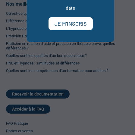
Nos meilleurs articles
date
Qu’est-ce qu’un Psychopraticien ?
Différence entre Psychopraticien et Psychologue
JE M'INSCRIS
L’hypnose pour retrouver la mémoire
Praticien PNL, quelle définition ?
Praticien en relation d’aide et praticien en thérapie brève, quelles
différences ?
Quelles sont les qualités d’un bon superviseur ?
PNL et Hypnose : similitudes et différences
Quelles sont les compétences d’un formateur pour adultes ?
Recevoir la documentation
Accéder à la FAQ
FAQ Pratique
Portes ouvertes